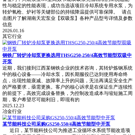
性与稳定的性能表现，成功当选该项目冷却系统专用水泵，为
转炉氧枪、炉衬等关键部位的持续降温提供可靠保障。 请点
击图片了解湖南天宏泵业【双吸泵】各种产品型号详情及参数
信息
2026.01.16
其它行业
钢铁厂转炉冷却泵更换选用THSG250-250/4高效节能型双吸中
开泵
近期，我们接到江西某钢铁企业的技术咨询，其转炉炼钢系统
中的核心设备——冷却水泵，因长期服役已达到使用寿命终
点，出现性能衰减、故障率上升的问题，无法再满足安全生产
的严格要求，亟需更换。客户的核心诉求是在保证生产连续性
的前提下，高效完成设备替换，为控制改造成本与缩短施工周
期，客户希望尽可能利旧，即现有的
2025.12.23
冶金行业
某节能科技公司采购GS250-550/4高效节能型中开泵
近日，某节能科技公司为推进工业循环水系统节能改造项