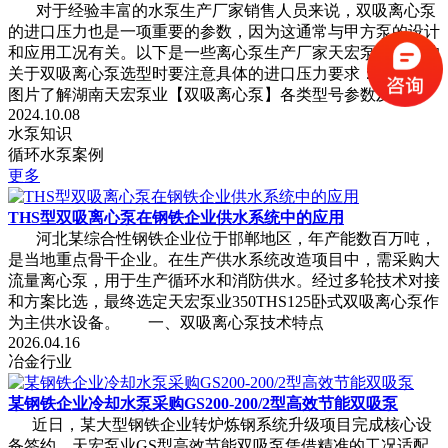
对于经验丰富的水泵生产厂家销售人员来说，双吸离心泵
的进口压力也是一项重要的参数，因为这通常与甲方泵的设计
和应用工况有关。以下是一些离心泵生产厂家天宏泵业总结的
关于双吸离心泵选型时要注意具体的进口压力要求： 请点击
图片了解湖南天宏泵业【双吸离心泵】各类型号参数及详情
2024.10.08
水泵知识
循环水泵案例
更多
THS型双吸离心泵在钢铁企业供水系统中的应用
河北某综合性钢铁企业位于邯郸地区，年产能数百万吨，
是当地重点骨干企业。在生产供水系统改造项目中，需采购大
流量离心泵，用于生产循环水和消防供水。经过多轮技术对接
和方案比选，最终选定天宏泵业350THS125卧式双吸离心泵作
为主供水设备。 一、双吸离心泵技术特点
2026.04.16
冶金行业
某钢铁企业冷却水泵采购GS200-200/2型高效节能双吸泵
近日，某大型钢铁企业转炉炼钢系统升级项目完成核心设
备签约，天宏泵业GS型高效节能双吸泵凭借精准的工况适配