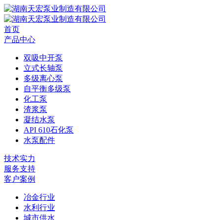
首页
产品中心
双吸中开泵
立式长轴泵
多级离心泵
自平衡多级泵
化工泵
渣浆泵
凝结水泵
API 610石化泵
水泵配件
技术实力
服务支持
客户案例
冶金行业
水利行业
城市供水