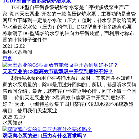
TGDP型自平衡多级锅炉给水泵
TGDP型自平衡多级锅炉给水泵是自平衡多级泵生产厂
家“湖南天宏泵业”开发的一款高压锅炉水泵，主要功能是当管
网压力下降到一定最小水位（压力）值时，补水泵启动给管网
补水至设定水位（压力）的作用。DGP型自平衡多级离心泵
将取消了DG型锅炉给水泵的轴向力平衡装置，而利用对称布
置的叶轮转子部件作
2021.12.02
循环水泵新闻
更多
天宏泵业的GS型高效节能双吸中开泵到底好不好？
想购买水泵的用户在咨询水泵厂家时，其实是并不知道厂
家的水泵质量的，除非是用过好回购的，所以，都是听水泵销
售顾问介绍，最近，就有客户怀着这种心情，问了小编一个问
题：“你们天宏泵业的GS型高效节能双吸中开泵到底好不
好？”为此，小编特意收集了四川某客户冷却水循环系统改造
项目，使用我们天宏泵业
2025.02.19
水泵知识
双吸离心泵的进口压力有什么要求吗？