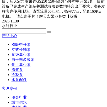
目，从天宏泵业采购GS250-550/4高效节能型中开泵3套，目前
设备已完成生产组装并测试各项参数均符合出厂要求，准备发
往客户使用现场。该泵流量557m³/h，扬程77m，配套160Kw
电机。 请点击图片了解天宏泵业各类【双吸
2025.11.30
水利行业
产品中心
双吸中开泵
立式长轴泵
多级离心泵
自平衡多级泵
化工离心泵
渣浆泵
冷凝泵
水泵配件
客户案例
冶金行业
城市供水