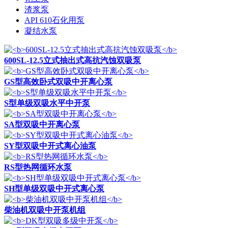
渣浆泵
API 610石化用泵
凝结水泵
600SL-12.5立式抽出式高抗汽蚀双吸泵
GS型高效卧式双吸中开离心泵
S型单级双吸水平中开泵
SA型双吸中开离心泵
SY型双吸中开式离心油泵
RS型热网循环水泵
SH型单级双吸中开式离心泵
柴油机双吸中开泵机组