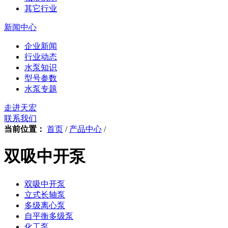
其它行业
新闻中心
企业新闻
行业动态
水泵知识
型号参数
水泵专题
走进天宏
联系我们
当前位置：
首页
/
产品中心
/
双吸中开泵
双吸中开泵
立式长轴泵
多级离心泵
自平衡多级泵
化工泵