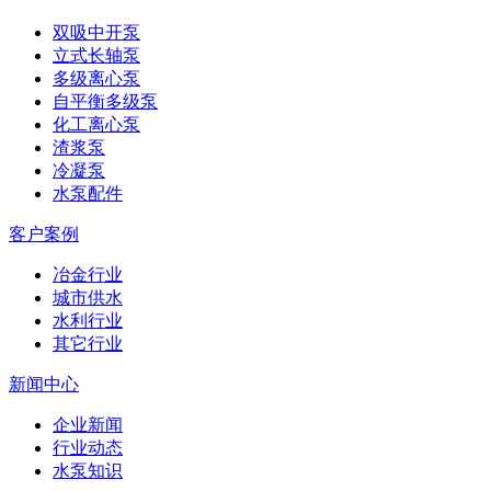
双吸中开泵
立式长轴泵
多级离心泵
自平衡多级泵
化工离心泵
渣浆泵
冷凝泵
水泵配件
客户案例
冶金行业
城市供水
水利行业
其它行业
新闻中心
企业新闻
行业动态
水泵知识