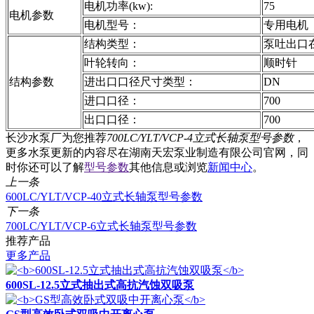
电机功率(kw):
75
电机参数
电机型号：
专用电机
结构类型：
泵吐出口
叶轮转向：
顺时针
结构参数
进出口口径尺寸类型：
DN
进口口径：
700
出口口径：
700
长沙水泵厂为您推荐
700LC/YLT/VCP-4立式长轴泵型号参数
，
更多水泵更新的内容尽在湖南天宏泵业制造有限公司官网，同
时你还可以了解
型号参数
其他信息或浏览
新闻中心
。
上一条
600LC/YLT/VCP-40立式长轴泵型号参数
下一条
700LC/YLT/VCP-6立式长轴泵型号参数
推荐产品
更多产品
600SL-12.5立式抽出式高抗汽蚀双吸泵