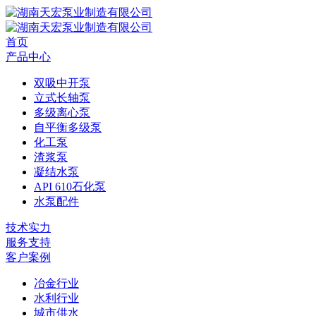
首页
产品中心
双吸中开泵
立式长轴泵
多级离心泵
自平衡多级泵
化工泵
渣浆泵
凝结水泵
API 610石化泵
水泵配件
技术实力
服务支持
客户案例
冶金行业
水利行业
城市供水