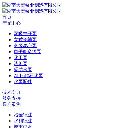
首页
产品中心
双吸中开泵
立式长轴泵
多级离心泵
自平衡多级泵
化工泵
渣浆泵
凝结水泵
API 610石化泵
水泵配件
技术实力
服务支持
客户案例
冶金行业
水利行业
城市供水