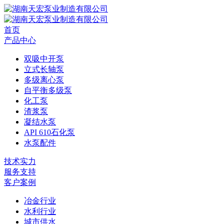
首页
产品中心
双吸中开泵
立式长轴泵
多级离心泵
自平衡多级泵
化工泵
渣浆泵
凝结水泵
API 610石化泵
水泵配件
技术实力
服务支持
客户案例
冶金行业
水利行业
城市供水