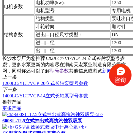
电机功率(kw):
1250
电机参数
电机型号：
专用电机
结构类型：
泵吐出口
叶轮转向：
顺时针
结构参数
进出口口径尺寸类型：
DN
进口口径：
1200
出口口径：
1200
长沙水泵厂为您推荐
1200LC/YLT/VCP-24立式长轴泵型号参
数
，更多水泵更新的内容尽在湖南天宏泵业制造有限公司官
网，同时你还可以了解
型号参数
其他信息或浏览
新闻中心
。
上一条
1200LC/YLT/VCP-20立式长轴泵型号参数
下一条
1400LC/YLT/VCP-14立式长轴泵型号参数
推荐产品
更多产品
600SL-12.5立式抽出式高抗汽蚀双吸泵