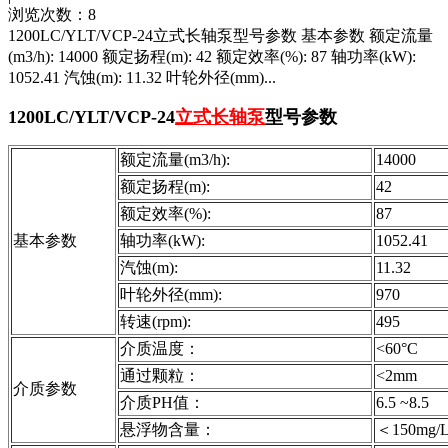
浏览次数：8
1200LC/YLT/VCP-24立式长轴泵型号参数 基本参数 额定流量
(m3/h): 14000 额定扬程(m): 42 额定效率(%): 87 轴功率(kW):
1052.41 汽蚀(m): 11.32 叶轮外径(mm)...
1200LC/YLT/VCP-24
立式长轴泵
型号参数
额定流量(m3/h):
14000
额定扬程(m):
42
额定效率(%):
87
基本参数
轴功率(kW):
1052.41
汽蚀(m):
11.32
叶轮外径(mm):
970
转速(rpm):
495
介质温度：
<60°C
通过颗粒：
<2mm
介质参数
介质PH值：
6.5 ~8.5
悬浮物含量：
＜150mg/