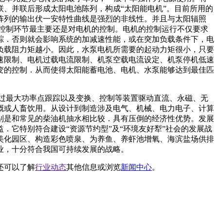
、并联后形成太阳电池陈列，构成“太阳能电机”。目前所用的
阵列的输出伏一安特性曲线是强烈的非线性。并且与太阳辐照
控制环节最主要还是对电机的控制。电机的控制运行不仅要求
踪．否则就会影响系统的加减速性能，或在突加负载条件下，电
负载阻力矩越小。因此，水泵电机所需要的起动力矩很小，只要
速限制、电机过载电流限制、机泵空载电流设定、机泵停机低速
变的控制．从而使得太阳能蓄电池、电机、水泵能够达到最佳匹
过最大功率点跟踪以及变换、控制等装置驱动直流、永磁、无
溉或人畜饮用。从设计到制造涉及电气、机械、电力电子、计算
别是和常见的柴油机抽水相比较．具有压倒的经济性优势。发展
它特别符合建设“资源节约型”及“环境友好犁”社会的发展战
美化园区、构造彩色喷泉、为养鱼、养虾池增氧、海滨盐场供排
业，十分符合我国可持续发展的战略。
还可以了解
行业动态
其他信息或浏览
新闻中心
。