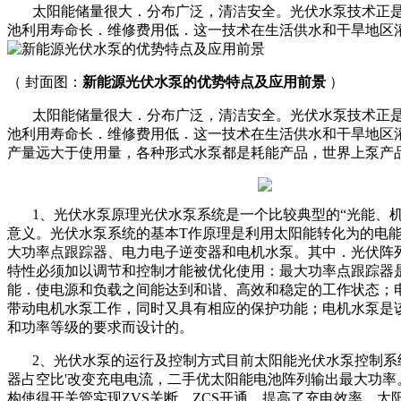
太阳能储量很大．分布广泛，清洁安全。光伏水泵技术正是
池利用寿命长．维修费用低．这一技术在生活供水和干旱地区灌
（ 封面图：
新能源光伏水泵的优势特点及应用前景
）
太阳能储量很大．分布广泛，清洁安全。光伏水泵技术正是
池利用寿命长．维修费用低．这一技术在生活供水和干旱地区
产量远大于使用量，各种形式水泵都是耗能产品，世界上泵产
1、光伏水泵原理光伏水泵系统是一个比较典型的“光能、机
意义。光伏水泵系统的基本T作原理是利用太阳能转化为的电
大功率点跟踪器、电力电子逆变器和电机水泵。其中．光伏阵
特性必须加以调节和控制才能被优化使用：最大功率点跟踪器
能．使电源和负载之间能达到和谐、高效和稳定的工作状态；
带动电机水泵工作，同时又具有相应的保护功能；电机水泵是
和功率等级的要求而设计的。
2、光伏水泵的运行及控制方式目前太阳能光伏水泵控制系统
器占空比'改变充电电流，二手优太阳能电池阵列输出最大功
构使得开关管实现ZVS关断、ZCS开通，提高了充电效率。