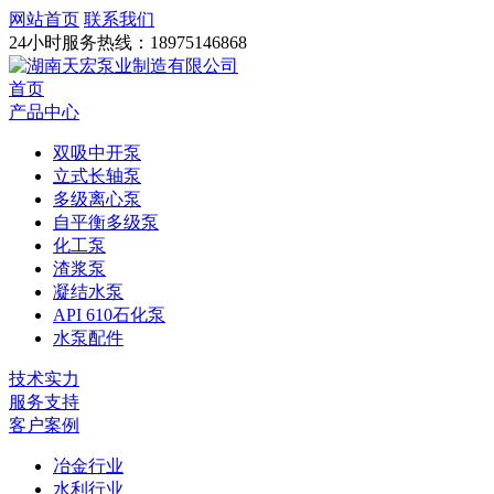
网站首页
联系我们
24小时服务热线：
18975146868
首页
产品中心
双吸中开泵
立式长轴泵
多级离心泵
自平衡多级泵
化工泵
渣浆泵
凝结水泵
API 610石化泵
水泵配件
技术实力
服务支持
客户案例
冶金行业
水利行业