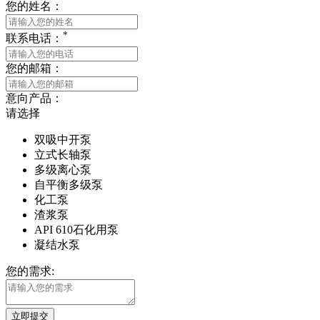
您的姓名：
*
联系电话：
您的邮箱：
意向产品：
请选择
双吸中开泵
立式长轴泵
多级离心泵
自平衡多级泵
化工泵
渣浆泵
API 610石化用泵
凝结水泵
您的需求:
立即提交