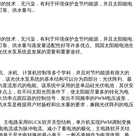
的技术．无污染．有利于环境保护盒节约能源，并且太阳能电
、供水量与...
的技术．无污染．有利于环境保护盒节约能源，并且太阳能电
町靠、供水量与蒸发量适配性好等许多优点。我国太阳能电池生
光伏水泵系统是发展的需要和重要途径。
机、水机、计算机控制等多个学科．并且对节约能源有很大的
看．该光伏水泵系统的基本结构可以分为四部分：光伏阵列、最
为直流形式的电能。该系统中采用的是单品硅光伏电池．其伏安
作点上，在不问太阳光照条件下．使太阳能尽量多的转化为电
大功率点跟踪器的控制信号．发出不同频率的PWM电压波形，
机水泵是根据用户对扬程和出水量的要求．兼顾光伏阵列的电压
主电路采用BUCK软开关型结构，单片机实现PWM调制变换
电电流成为脉冲电流。减小了蓄电池的极化，主电路软开关结
电池单元是光电转换的最小单元，一般不单独作为电源使用。将