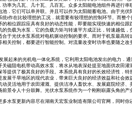
，功率为几瓦、几十瓦、几百瓦。众多太阳能电池组件再进行串联
电池．它们可以串并联。并且可以作为太阳能蓄电池。由于光伏
系统t作在比较理想的工况．就需要有较理想的控制环节。而整个
环的相位跟踪应具有良好的动态性能．即要能实现快速的相位跟
机的负载为水泵．它的负载力矩与转速平方成正比，转速越低，
适合于光伏水泵系统对电机驱动控制的要求。而对于机泵最高转
等相关控制，都要进行智能控制。对流量改变时功率也要随之改
展起来的光机电一体化系统，它利用太阳电池发出的电力．通
开关磁阻电机带动高效水泵．将水从地表深处提至地面供农田灌
保等提供了极其良好的手段。本系统具有良好的长效经济性．特
发展干旱地区的现代农业．带来巨大良好的经济效益和社会效益．
机动灵活地用于农田灌溉、提供洁净人畜饮水、发展庭院经济、
场前景令人十分鼓舞。光伏水泵系统作为一个刚刚崭露头角的产
更多水泵更新内容尽在湖南天宏泵业制造有限公司官网，同时你