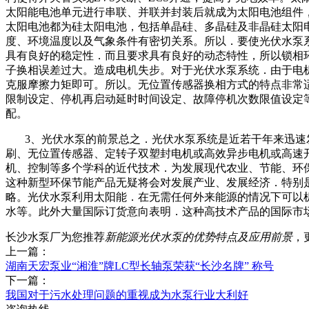
太阳能电池单元进行串联、并联并封装后就成为太阳电池组件
太阳电池都为硅太阳电池，包括单晶硅、多晶硅及非晶硅太阳
度、环境温度以及气象条件有密切关系。所以．要使光伏水泵
具有良好的稳定性．而且要求具有良好的动态特性，所以锁相
子换相误差过大。造成电机失步。对于光伏水泵系统．由于电
克服摩擦力矩即可。所以。无位置传感器换相方式的特点非常
限制设定、停机再启动延时时间设定、故障停机次数限值设定
配。
3、光伏水泵的前景总之．光伏水泵系统是近若干年来迅速发
刷、无位置传感器、定转子双塑封电机或高效异步电机或高速
机、控制等多个学科的近代技术．为发展现代农业、节能、环
这种新型环保节能产品无疑将会对发展产业、发展经济．特别是
略。光伏水泵利用太阳能．在无需任何外来能源的情况下可以
水等。此外大量国际订货意向表明．这种高技术产品的国际市
长沙水泵厂为您推荐
新能源光伏水泵的优势特点及应用前景
，
上一篇：
湖南天宏泵业“湘淮”牌LC型长轴泵荣获“长沙名牌” 称号
下一篇：
我国对于污水处理问题的重视成为水泵行业大利好