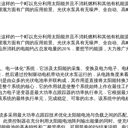
这样的一个町以充分利用太阳能并且不消耗燃料和其他有机能源
溉方面有广阔的应用前景。光伏水泵具有无噪声、全自动、高町靠
这样的一个町以充分利用太阳能并且不消耗燃料和其他有机能源
灌溉方面有广阔的应用前景。光伏水泵具有无噪声、全自动、高
品所消耗的电能约占总发电量的20％．要想节约能源，大力推广
、电一体化”系统．它涉及太阳能的采集、变换及电力电子、电
能．然后通过控制驱动电机带动光伏水泵运行的．从电路角度来
列是由众多的光伏电池串并联构成．其作用是直接将太阳能转换
是整个系统的核心．它的作用就是使整个系统始终上作在最佳工
电力电子逆变器是最大功率点跟踪器的功率执行单元．它根据最
该系统的最终执行单元，完成稳定、可靠的出水。该系统中的电
多采用最大功率点跟踪技术优化太阳能电池与负载之间的匹配。
率。此类控制器在充分利用太阳能电池阵列输出能量的同时。使充
太阳能电池的基本特性和二极管类似，可用简单的PN结来说明。