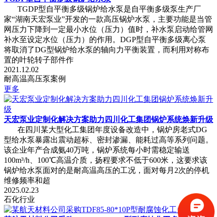
TGDP型自平衡多级锅炉给水泵是自平衡多级泵生产厂
家“湖南天宏泵业”开发的一款高压锅炉水泵，主要功能是当管
网压力下降到一定最小水位（压力）值时，补水泵启动给管网
补水至设定水位（压力）的作用。DGP型自平衡多级离心泵
将取消了DG型锅炉给水泵的轴向力平衡装置，而利用对称布
置的叶轮转子部件作
2021.12.02
耐高温高压泵案例
更多
天宏泵业定制化解决方案助力四川化工集团锅炉系统焕新升级
在四川某大型化工集团年度设备改造中，锅炉房老式DG
型给水泵暴露出震动超标、密封渗漏、能耗过高等系列问题。
该企业年产合成氨40万吨，锅炉系统每小时需稳定输送
100m³/h、100℃高温介质，扬程要求不低于600米，这要求该
锅炉给水泵面对的是耐高温高压的工况，面对每月2次的停机
维修频率和超
2025.02.23
石化行业