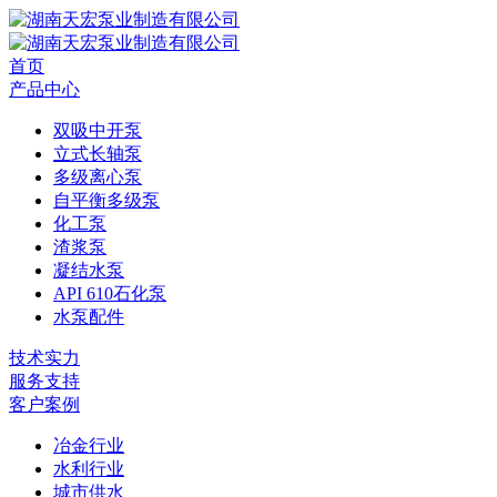
首页
产品中心
双吸中开泵
立式长轴泵
多级离心泵
自平衡多级泵
化工泵
渣浆泵
凝结水泵
API 610石化泵
水泵配件
技术实力
服务支持
客户案例
冶金行业
水利行业
城市供水