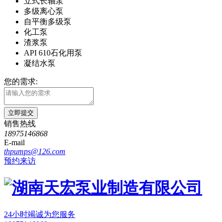
立式长轴泵
多级离心泵
自平衡多级泵
化工泵
渣浆泵
API 610石化用泵
凝结水泵
您的需求:
立即提交
销售热线
18975146868
E-mail
thpumps@126.com
预约来访
24小时竭诚为您服务