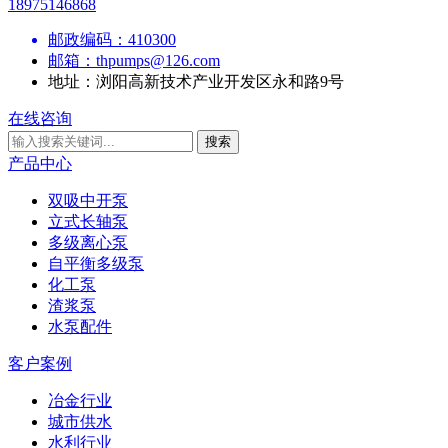
18975146868
邮政编码：
410300
邮箱：
thpumps@126.com
地址：
浏阳高新技术产业开发区永和路9号
在线咨询
搜索
产品中心
双吸中开泵
立式长轴泵
多级离心泵
自平衡多级泵
化工泵
渣浆泵
水泵配件
客户案例
冶金行业
城市供水
水利行业