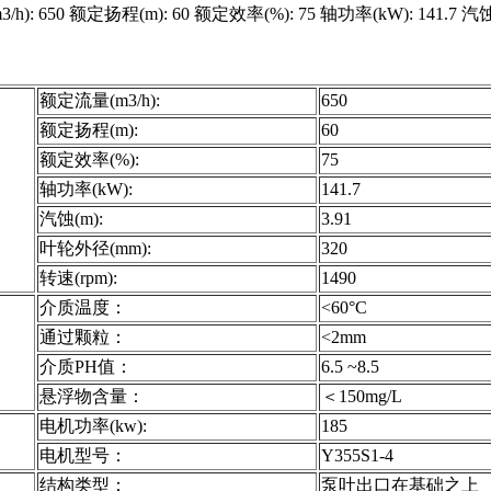
0 额定扬程(m): 60 额定效率(%): 75 轴功率(kW): 141.7 汽蚀(m)
额定流量(m3/h):
650
额定扬程(m):
60
额定效率(%):
75
轴功率(kW):
141.7
汽蚀(m):
3.91
叶轮外径(mm):
320
转速(rpm):
1490
介质温度：
<60°C
通过颗粒：
<2mm
介质PH值：
6.5 ~8.5
悬浮物含量：
＜150mg/L
电机功率(kw):
185
电机型号：
Y355S1-4
结构类型：
泵吐出口在基础之上