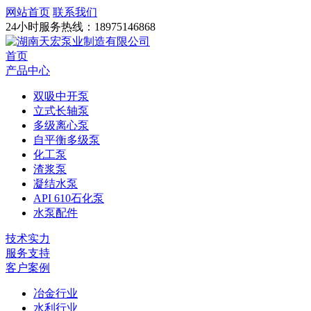
网站首页
联系我们
24小时服务热线：
18975146868
首页
产品中心
双吸中开泵
立式长轴泵
多级离心泵
自平衡多级泵
化工泵
渣浆泵
凝结水泵
API 610石化泵
水泵配件
技术实力
服务支持
客户案例
冶金行业
水利行业