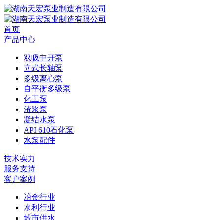
首页
产品中心
双吸中开泵
立式长轴泵
多级离心泵
自平衡多级泵
化工泵
渣浆泵
凝结水泵
API 610石化泵
水泵配件
技术实力
服务支持
客户案例
冶金行业
水利行业
城市供水