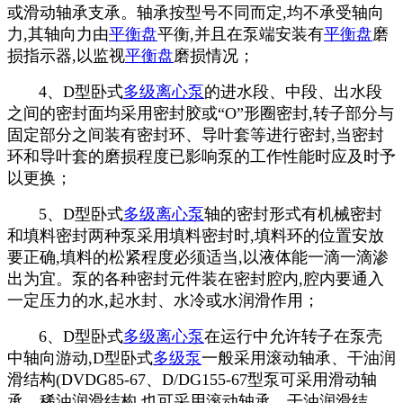
或滑动轴承支承。轴承按型号不同而定,均不承受轴向
力,其轴向力由
平衡盘
平衡,并且在泵端安装有
平衡盘
磨
损指示器,以监视
平衡盘
磨损情况；
4、D型卧式
多级离心泵
的进水段、中段、出水段
之间的密封面均采用密封胶或“O”形圈密封,转子部分与
固定部分之间装有密封环、导叶套等进行密封,当密封
环和导叶套的磨损程度已影响泵的工作性能时应及时予
以更换；
5、D型卧式
多级离心泵
轴的密封形式有机械密封
和填料密封两种泵采用填料密封时,填料环的位置安放
要正确,填料的松紧程度必须适当,以液体能一滴一滴渗
出为宜。泵的各种密封元件装在密封腔内,腔内要通入
一定压力的水,起水封、水冷或水润滑作用；
6、D型卧式
多级离心泵
在运行中允许转子在泵壳
中轴向游动,D型卧式
多级泵
一般采用滚动轴承、干油润
滑结构(DVDG85-67、D/DG155-67型泵可采用滑动轴
承、稀油润滑结构,也可采用滚动轴承、干油润滑结