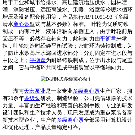
用于工业和城市给排水、高层建筑增压供水，园林喷
灌、消防增压、远距离送水、采暖、浴室等冷暖水循环
增压及设备配套使用等，产品执行JB/T1051-93《多级
清水
离心泵
型式与基本参数》标准。 叶轮为优质铸铁
制成，内有叶片，液体沿轴向单侧进入，由于叶轮前后
受压不等，必然存在轴向力，此轴向力由
平衡盘
来承
担，叶轮制造时经静平衡试验；密封环为铸铁制成，为
了防止水泵高压水漏回进水部分，分别固定在进水段与
中段之上；
平衡盘
为耐磨铸铁制成，位于出水段与尾盖
之间，它与平衡环共同组成平衝装置以平衡轴向力。
湖南
天宏泵业
是一家专业
多级离心泵
生产厂家，拥
有20余年
多级泵
研发、制造经验，公司凭借雄厚的技术
力量、丰富的生产经验和完善的检测手段，专业的研发
设计团队和生产技术人员，现已发展成为重点泵装备高
新技术型企业，生产的
多级离心泵
全部采用计算机设计
和优化处理，产品质量稳定可靠。