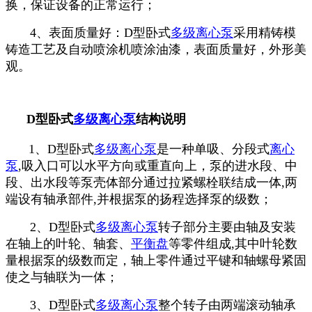
换，保证设备的正常运行；
4、表面质量好：D型卧式
多级离心泵
采用精铸模
铸造工艺及自动喷涂机喷涂油漆，表面质量好，外形美
观。
D型卧式
多级离心泵
结构说明
1、D型卧式
多级离心泵
是一种单吸、分段式
离心
泵
,吸入口可以水平方向或重直向上，泵的进水段、中
段、出水段等泵壳体部分通过拉紧螺栓联结成一体,两
端设有轴承部件,并根据泵的扬程选择泵的级数；
2、D型卧式
多级离心泵
转子部分主要由轴及安装
在轴上的叶轮、轴套、
平衡盘
等零件组成,其中叶轮数
量根据泵的级数而定，轴上零件通过平键和轴螺母紧固
使之与轴联为一体；
3、D型卧式
多级离心泵
整个转子由两端滚动轴承