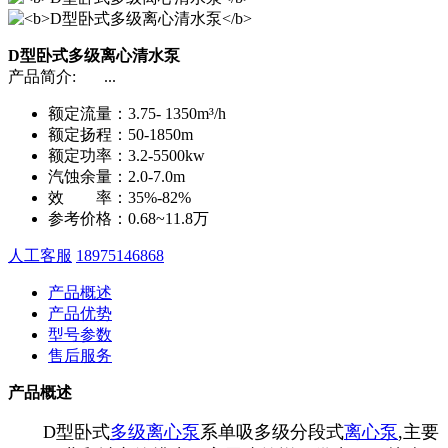
D型卧式多级离心清水泵
产品简介:
...
额定流量：
3.75- 1350m³/h
额定扬程：
50-1850m
额定功率：
3.2-5500kw
汽蚀余量：
2.0-7.0m
效 率：
35%-82%
参考价格：
0.68~11.8万
人工客服
18975146868
产品概述
产品优势
型号参数
售后服务
产品概述
D型卧式
多级离心泵
系单吸多级分段式
离心泵
,主要