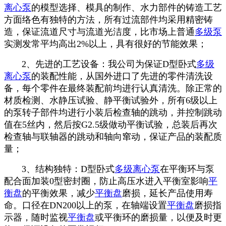
离心泵
的模型选择、模具的制作、水力部件的铸造工艺
方面络色有独特的方法，所有过流部件均采用精密铸
造，保证流道尺寸与流道光洁度，比市场上普通
多级泵
实测发常平均高出2%以上，具有很好的节能效果；
2、先进的工艺设备：我公司为保证D型卧式
多级
离心泵
的装配性能，从国外进口了先进的零件清洗设
备，每个零件在最终装配前均进行认真清洗。除正常的
材质检测、水静压试验、静平衡试验外，所有6级以上
的泵转子部件均进行小装后检查轴的跳动，并控制跳动
值在5丝内，然后按G2.5级做动平衡试验，总装后再次
检查轴与联轴器的跳动和轴向窜动，保证产品的装配质
量；
3、结构独特：D型卧式
多级离心泵
在平衡环与泵
配合面加装0型密封圈，防止高压水进入平衡室影响
平
衡盘
的平衡效果，减少
平衡盘
磨损，延长产品使用寿
命。口径在DN200以上的泵，在轴端设置
平衡盘
磨损指
示器，随时监视
平衡盘
或平衡环的磨损量，以便及时更