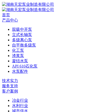
首页
产品中心
双吸中开泵
立式长轴泵
多级离心泵
自平衡多级泵
化工泵
渣浆泵
凝结水泵
API 610石化泵
水泵配件
技术实力
服务支持
客户案例
冶金行业
水利行业
城市供水