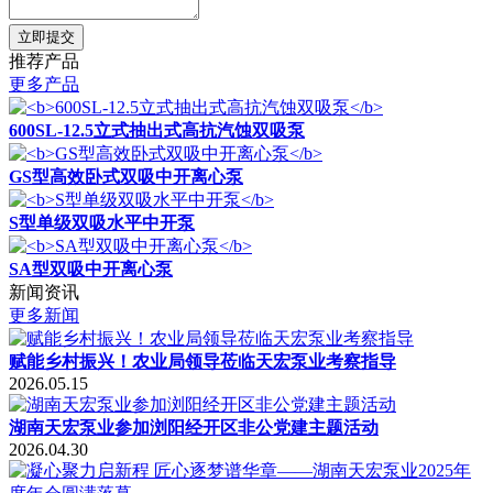
立即提交
推荐产品
更多产品
600SL-12.5立式抽出式高抗汽蚀双吸泵
GS型高效卧式双吸中开离心泵
S型单级双吸水平中开泵
SA型双吸中开离心泵
新闻资讯
更多新闻
赋能乡村振兴！农业局领导莅临天宏泵业考察指导
2026.05.15
湖南天宏泵业参加浏阳经开区非公党建主题活动
2026.04.30