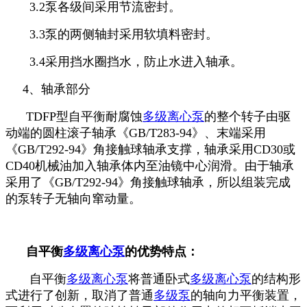
3.2泵各级间采用节流密封。
3.3泵的两侧轴封采用软填料密封。
3.4采用挡水圈挡水，防止水进入轴承。
4、轴承部分
TDFP型自平衡耐腐蚀
多级离心泵
的整个转子由驱
动端的圆柱滚子轴承《GB/T283-94》、末端采用
《GB/T292-94》角接触球轴承支撑，轴承采用CD30或
CD40机械油加入轴承体内至油镜中心润滑。由于轴承
采用了《GB/T292-94》角接触球轴承，所以组装完成
的泵转子无轴向窜动量。
自平衡
多级离心泵
的优势特点：
自平衡
多级离心泵
将普通卧式
多级离心泵
的结构形
式进行了创新，取消了普通
多级泵
的轴向力平衡装置，