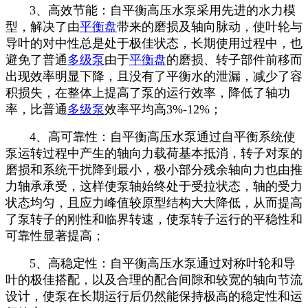
3、高效节能：自平衡高压水泵采用先进的水力模
型，解决了由
平衡盘
带来的磨损及轴向脉动，使叶轮与
导叶的对中性总是处于极佳状态，长期使用过程中，也
避免了普通
多级泵
由于
平衡盘
的磨损、转子部件前移而
出现效率明显下降，且没有了平衡水的泄漏，减少了容
积损失，在整体上提高了泵的运行效率，降低了轴功
率，比普通
多级泵
效率平均高3%-12%；
4、高可靠性：自平衡高压水泵通过自平衡系统使
泵运转过程中产生的轴向力载荷基本抵消，转子对泵的
磨损和系统干扰降到最小，极小部分残余轴向力也由推
力轴承承受，这样使泵轴始终处于受拉状态，轴的受力
状态均匀，且应力峰值较原型结构大大降低，从而提高
了泵转子的刚性和临界转速，使泵转子运行的平稳性和
可靠性显著提高；
5、高稳定性：自平衡高压水泵通过对称叶轮和导
叶的极佳搭配，以及合理的配合间隙和较宽的轴向节流
设计，使泵在长期运行后仍然能保持极高的稳定性和运