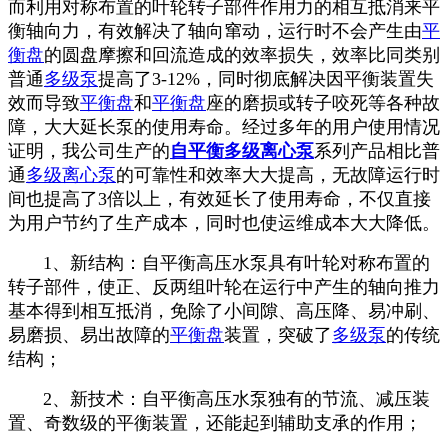
而利用对称布置的叶轮转子部件作用力的相互抵消来平
衡轴向力，有效解决了轴向窜动，运行时不会产生由
平
衡盘
的圆盘摩擦和回流造成的效率损失，效率比同类别
普通
多级泵
提高了3-12%，同时彻底解决因平衡装置失
效而导致
平衡盘
和
平衡盘
座的磨损或转子咬死等各种故
障，大大延长泵的使用寿命。经过多年的用户使用情况
证明，我公司生产的
自平衡多级离心泵
系列产品相比普
通
多级离心泵
的可靠性和效率大大提高，无故障运行时
间也提高了3倍以上，有效延长了使用寿命，不仅直接
为用户节约了生产成本，同时也使运维成本大大降低。
1、新结构：自平衡高压水泵具有叶轮对称布置的
转子部件，使正、反两组叶轮在运行中产生的轴向推力
基本得到相互抵消，免除了小间隙、高压降、易冲刷、
易磨损、易出故障的
平衡盘
装置，突破了
多级泵
的传统
结构；
2、新技术：自平衡高压水泵独有的节流、减压装
置、奇数级的平衡装置，还能起到辅助支承的作用；