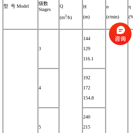
级数
型 号 Model
Q
H
n
η
Stages
3
(m)
(r/min)
(
(m
/h)
144
3
129
116.1
192
4
172
154.8
240
5
215