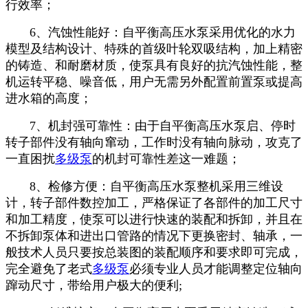
行效率；
6、汽蚀性能好：自平衡高压水泵采用优化的水力
模型及结构设计、特殊的首级叶轮双吸结构，加上精密
的铸造、和耐磨材质，使泵具有良好的抗汽蚀性能，整
机运转平稳、噪音低，用户无需另外配置前置泵或提高
进水箱的高度；
7、机封强可靠性：由于自平衡高压水泵启、停时
转子部件没有轴向窜动，工作时没有轴向脉动，攻克了
一直困扰
多级泵
的机封可靠性差这一难题；
8、检修方便：自平衡高压水泵整机采用三维设
计，转子部件数控加工，严格保证了各部件的加工尺寸
和加工精度，使泵可以进行快速的装配和拆卸，并且在
不拆卸泵体和进出口管路的情况下更换密封、轴承，一
般技术人员只要按总装图的装配顺序和要求即可完成，
完全避免了老式
多级泵
必须专业人员才能调整定位轴向
蹿动尺寸，带给用户极大的便利;