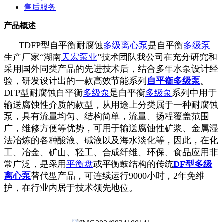
售后服务
产品概述
TDFP型自平衡耐腐蚀
多级离心泵
是自平衡
多级泵
生产厂家“湖南
天宏泵业
”技术团队我公司在充分研究和
采用国外同类产品的先进技术后，结合多年水泵设计经
验，研发设计出的一款高效节能系列
自平衡多级泵
。
DFP型耐腐蚀自平衡
多级泵
是自平衡
多级泵
系列中用于
输送腐蚀性介质的款型，从用途上分类属于一种耐腐蚀
泵，具有流量均匀、结构简单，流量、扬程覆盖范围
广，维修方便等优势，可用于输送腐蚀性矿浆、金属湿
法冶炼的各种酸液、碱液以及海水淡化等，因此，在化
工、冶金、矿山、轻工、合成纤维、环保、食品应用非
常广泛，是采用
平衡盘
或平衡鼓结构的传统
DF型多级
离心泵
替代型产品，可连续运行9000小时，2年免维
护，在行业内居于技术领先地位。