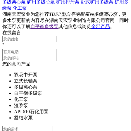
多级离心泵
矿用多级心泵
矿用排污泵
卧式矿用多级泵
矿用多
级泵
化工泵
湖南天宏泵业为您推荐
TDFP型自平衡耐腐蚀多级离心泵
，更
多水泵更新的内容尽在湖南天宏泵业制造有限公司官网，同时
你还可以了解
自平衡多级泵
其他信息或浏览
全部产品
。
在线留言
*
您的意向产品
双吸中开泵
立式长轴泵
多级离心泵
自平衡多级泵
化工泵
渣浆泵
API 610石化用泵
凝结水泵