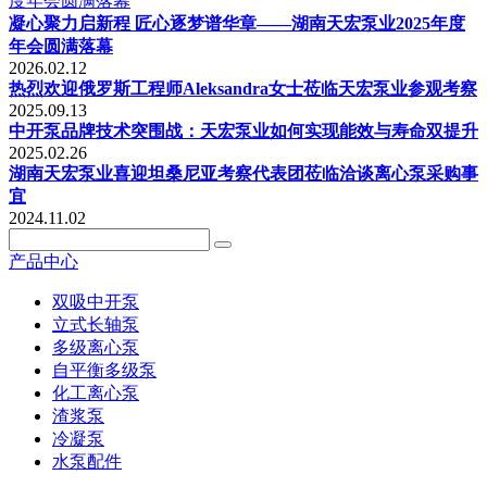
凝心聚力启新程 匠心逐梦谱华章——湖南天宏泵业2025年度
年会圆满落幕
2026.02.12
热烈欢迎俄罗斯工程师Aleksandra女士莅临天宏泵业参观考察
2025.09.13
中开泵品牌技术突围战：天宏泵业如何实现能效与寿命双提升
2025.02.26
湖南天宏泵业喜迎坦桑尼亚考察代表团莅临洽谈离心泵采购事
宜
2024.11.02
产品中心
双吸中开泵
立式长轴泵
多级离心泵
自平衡多级泵
化工离心泵
渣浆泵
冷凝泵
水泵配件